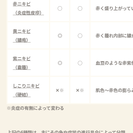
赤ニキビ
◯
◯
赤く盛り上がって
（炎症性皮疹）
黄ニキビ
◎
◯
赤く腫れ内部に膿
（膿疱）
紫ニキビ
◎
◯
血豆のような赤紫
（嚢腫）
しこりニキビ
✕※
✕※
肌色～赤色の膨ら
（硬結）
※炎症の有無によって変わる
上記の6種類は、主にその色や症状の進行具合によって分類