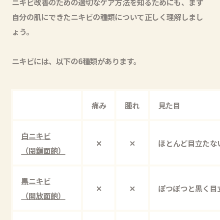
ニキビ改善のための適切なケア方法を知るためにも、まず
自分の肌にできたニキビの種類について正しく理解しまし
ょう。
ニキビには、以下の6種類があります。
痛み
腫れ
見た目
白ニキビ
✕
✕
ほとんど目立たな
（閉鎖面皰）
黒ニキビ
✕
✕
ぽつぽつと黒く目
（開放面皰）