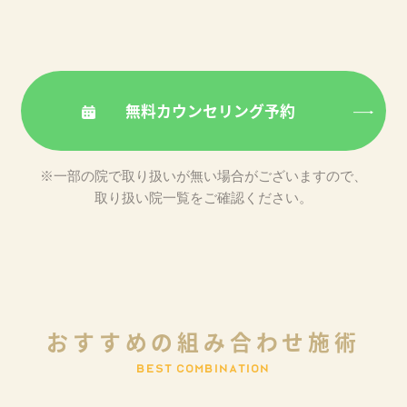
無料カウンセリング予約
※一部の院で取り扱いが無い場合がございますので、
取り扱い院一覧をご確認ください。
お
す
す
め
の
組
み
合
わ
せ
施
術
B
E
S
T
C
O
M
B
I
N
A
T
I
O
N