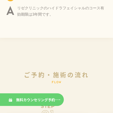
A
リゼクリニックのハイドラフェイシャルのコース有
効期限は3年間です。
ご
予
約
・
施
術
の
流
れ
F
L
O
W
無料カウンセリング予約
STEP