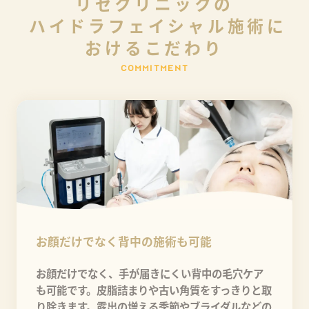
リ
ゼ
ク
リ
ニ
ッ
ク
の
ハ
イ
ド
ラ
フ
ェ
イ
シ
ャ
ル
施
術
に
お
け
る
こ
だ
わ
り
C
O
M
M
I
T
M
E
N
T
お顔だけでなく背中の施術も可能
お顔だけでなく、手が届きにくい背中の毛穴ケア
も可能です。皮脂詰まりや古い角質をすっきりと取
り除きます。露出の増える季節やブライダルなどの