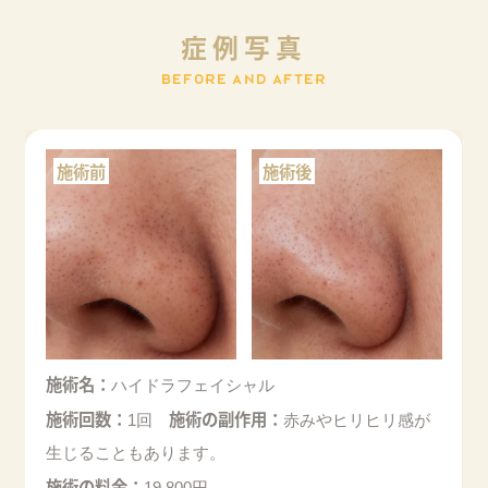
症
例
写
真
B
E
F
O
R
E
A
N
D
A
F
T
E
R
施術名：
ハイドラフェイシャル
施術回数：
施術の副作用：
1回
赤みやヒリヒリ感が
生じることもあります。
施術の料金：
19,800円