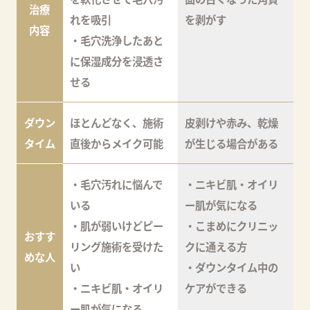
治療
れを吸引
を剥がす
内容
・毛穴洗浄したあと
に保湿成分を浸透さ
せる
ダウン
ほとんどなく、施術
皮剥けや赤み、乾燥
タイム
直後からメイク可能
が生じる場合がある
・毛穴汚れに悩んで
・ニキビ肌・オイリ
いる
ー肌が気になる
・肌が弱いけどピー
・こまめにクリニッ
おすす
リング施術を受けた
クに通える方
めな人
い
・ダウンタイム中の
・ニキビ肌・オイリ
ケアができる
ー肌が気になる