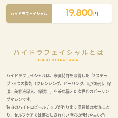
19,800
円
ハイドラフェイシャル
ハ
イ
ド
ラ
フ
ェ
イ
シ
ャ
ル
と
は
A
B
O
U
T
H
Y
D
R
A
F
A
C
I
A
L
ハイドラフェイシャルは、米国特許を取得した「3ステッ
プ・6つの機能（クレンジング、ピーリング、毛穴吸引、保
湿、美容液導入、保護）」を兼ね備えた次世代のピーリン
グマシンです。
独自のハイドロピールチップが作り出す渦巻状の水流によ
り、セルフケアでは落としきれない毛穴の汚れや古い角