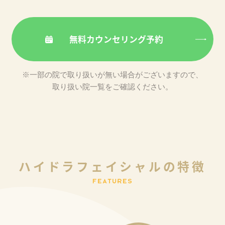
無料カウンセリング予約
※一部の院で取り扱いが無い場合がございますので、
取り扱い院一覧をご確認ください。
ハ
イ
ド
ラ
フ
ェ
イ
シ
ャ
ル
の
特
徴
F
E
A
T
U
R
E
S