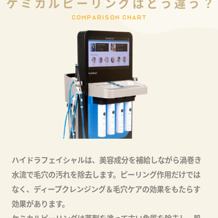
ケ
ミ
カ
ル
ピ
ー
リ
ン
グ
は
ど
う
違
う
？
C
O
M
P
A
R
I
S
O
N
C
H
A
R
T
ハイドラフェイシャルは、美容成分を補給しながら渦巻き
水流で毛穴の汚れを除去します。ピーリング作用だけでは
なく、ディープクレンジング＆毛穴ケアの効果をもたらす
効果があります。
ケミカルピーリングは薬剤を塗って古い角質を除去し、肌