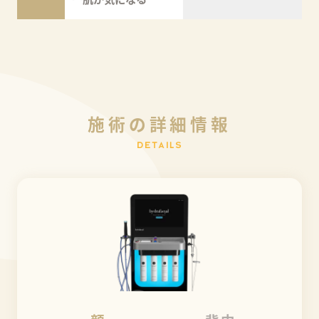
施
術
の
詳
細
情
報
D
E
T
A
I
L
S