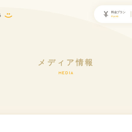
料金プラン
PLANS
メ
デ
ィ
ア
情
報
M
E
D
I
A