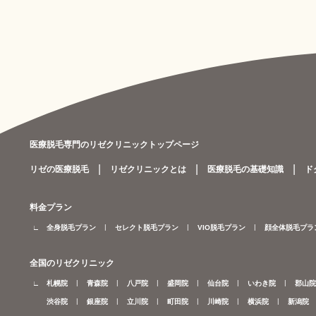
医療脱毛専門のリゼクリニックトップページ
リゼの医療脱毛
リゼクリニックとは
医療脱毛の基礎知識
ド
料金プラン
全身脱毛プラン
セレクト脱毛プラン
VIO脱毛プラン
顔全体脱毛プラ
全国のリゼクリニック
札幌院
青森院
八戸院
盛岡院
仙台院
いわき院
郡山院
渋谷院
銀座院
立川院
町田院
川崎院
横浜院
新潟院