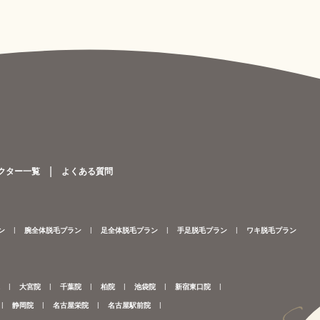
クター一覧
よくある質問
ン
腕全体脱毛プラン
足全体脱毛プラン
手足脱毛プラン
ワキ脱毛プラン
大宮院
千葉院
柏院
池袋院
新宿東口院
静岡院
名古屋栄院
名古屋駅前院