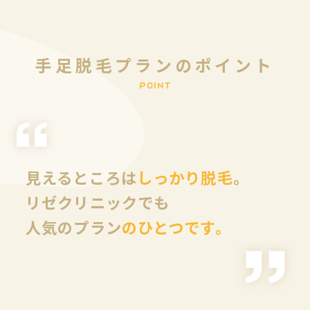
手
足
脱
毛
プ
ラ
ン
の
ポ
イ
ン
ト
P
O
I
N
T
見えるところは
しっかり脱毛
。
リゼクリニックでも
人気のプラン
のひとつです。