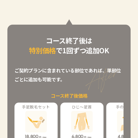
コース終了後は
特別価格
で1回ずつ追加OK
ご契約プランに含まれている部位であれば、単部位
ごとに追加も可能です。
コース終了後価格
手足脱毛セット
ひじ～足首
手の甲・手
18,800
6,800
4,800
円
円
円
（税込）
（税込）
（税込