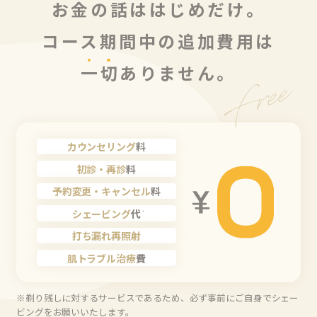
お金の話ははじめだけ。
コース期間中の追加費用は
一
切
ありません。
カウンセリング
料
初診・再診
料
予約変更・キャンセル
料
シェービング
代
※
打ち漏れ再照射
肌トラブル治療
費
※剃り残しに対するサービスであるため、必ず事前にご自身でシェー
ビングをお願いいたします。