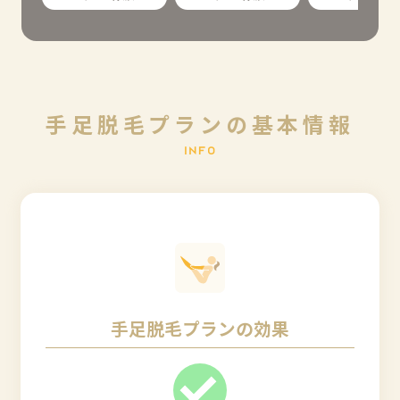
手
足
脱
毛
プ
ラ
ン
の
基
本
情
報
I
N
F
O
手足脱毛プランの効果