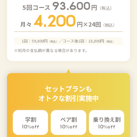
93,600
5回コース
円
（税込）
4,200
月々
円×24回
（税込）
1回：59,800円
／コース後1回：18,800円
（税込）
（税込）
※初月の支払額が異なる場合があります。
セットプランも
オトクな割引実施中
学割
ペア割
乗り換え割
10
%off
10
%off
10
%off