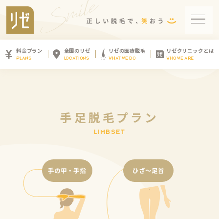
料金プラン
全国のリゼ
リゼの医療脱毛
リゼクリニックとは
PLANS
LOCATIONS
WHAT WE DO
WHO WE ARE
手
足
脱
毛
プ
ラ
ン
L
I
M
B
S
E
T
手の甲・手指
ひざ～足首