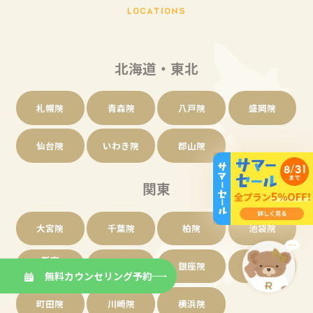
L
O
C
A
T
I
O
N
S
北海道・東北
札幌院
青森院
八戸院
盛岡院
仙台院
いわき院
郡山院
関東
大宮院
千葉院
柏院
池袋院
新宿
渋谷院
銀座院
立川院
東口院
無料カウンセリング予約
町田院
川崎院
横浜院