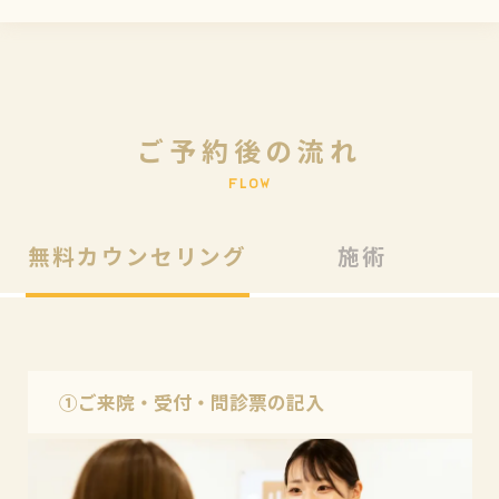
ご
予
約
後
の
流
れ
F
L
O
W
無料カウンセリング
施術
①ご来院・受付・問診票の記入