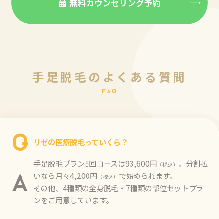
無料カウンセリング予約
手
足
脱
毛
の
よ
く
あ
る
質
問
F
A
Q
Q
リゼの医療脱毛っていくら？
手足脱毛プラン5回コースは93,600円
。分割払
（税込）
いなら月々4,200円
で始められます。
A
（税込）
その他、4種類の全身脱毛・7種類の部位セットプラ
ンをご用意しています。