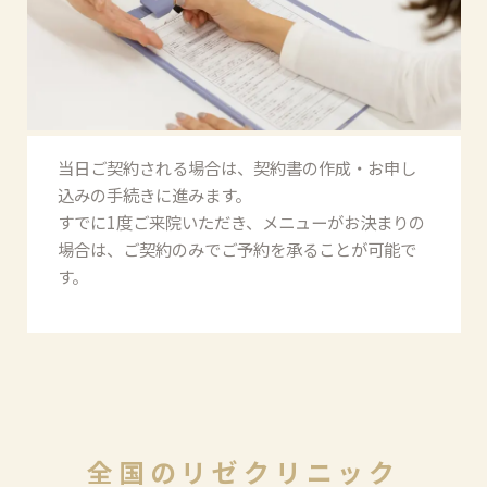
当日ご契約される場合は、契約書の作成・お申し
込みの手続きに進みます。
すでに1度ご来院いただき、メニューがお決まりの
場合は、ご契約のみでご予約を承ることが可能で
す。
全
国
の
リ
ゼ
ク
リ
ニ
ッ
ク