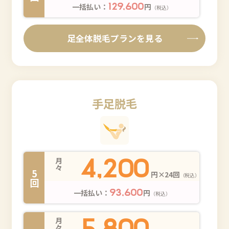
一括払い：
円
129,600
（税込）
足全体脱毛プランを見る
手足脱毛
4,200
月々
5回
円×24回
（税込）
一括払い：
円
93,600
（税込）
5,800
月々