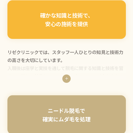
確かな知識と技術で、
安心の施術を提供
リゼクリニックでは、スタッフ一人ひとりの知見と技術力
の高さを大切にしています。
入職後は座学と実技を通して脱毛に関する知識と技術を習
得し、厳しい基準をクリアしたスタッフのみが患者さまの
照射を担当します。さらに、その後も定期的にスタッフ同
士でミーティングやフィードバックを行い、常に技術力の
向上に努めています。リゼクリニック全体で学び続ける姿
勢を持つことで、患者さまに安全で高品質な施術を提供
ニードル脱毛で
し、安心して通っていただける環境を整えています。
確実にムダ毛を処理