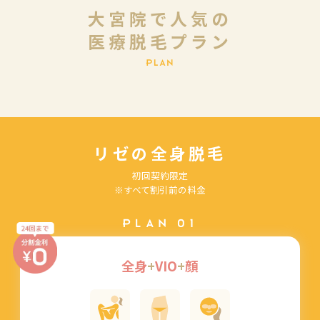
大宮院で人気の
医療脱毛プラン
P
L
A
N
リゼの全身脱毛
初回契約限定
※すべて割引前の料金
PLAN 01
全身
+
VIO
+
顔