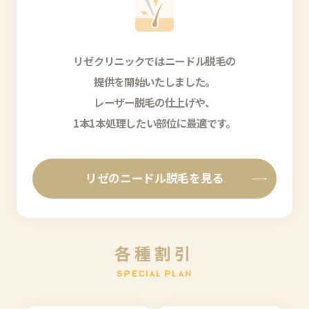
リゼクリニックではニードル脱毛の
提供を開始いたしました。
レーザー脱毛の仕上げや、
1本1本処理したい部位に最適です。
リゼのニードル脱毛を見る
各
種
割
引
S
P
E
C
I
A
L
P
L
A
N