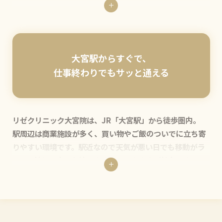
を提供します。
初回カウンセリングでは、肌質やライフスタイルに合わせ
た最適なプランをご提案し、施術中もこまめな声かけやパ
ワー調整で快適に進行します。駅チカで通いやすく、落ち
着いた空間と安心の医療環境を整えており、初めての方か
大宮駅からすぐで、
ら再診の方まで、幅広い世代の方に安心してご利用いただ
仕事終わりでもサッと通える
ける院です。
リゼクリニック大宮院は、JR「大宮駅」から徒歩圏内。
駅周辺は商業施設が多く、買い物やご飯のついでに立ち寄
りやすい環境です。駅近なので天気が悪い日でも移動がラ
クで、忙しい方でも続けやすい通いやすさが魅力です。