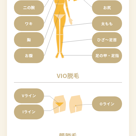
二の腕
お尻
ワキ
太もも
胸
ひざ〜足首
お腹
足の甲・足指
VIO脱毛
Vライン
Oライン
Iライン
顔脱毛