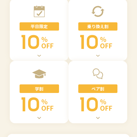
平日限定
乗り換え割
10
10
%
%
OFF
OFF
学割
ペア割
10
10
%
%
OFF
OFF