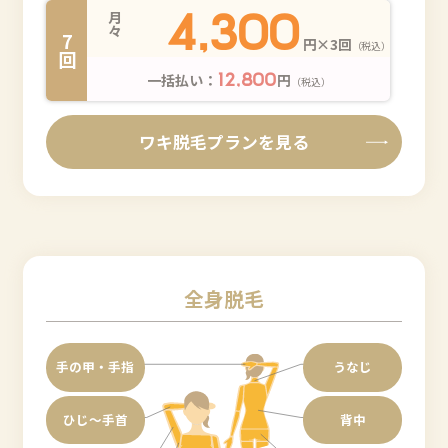
4,300
月々
7回
円×3回
（税込）
一括払い：
円
12,800
（税込）
ワキ脱毛プランを見る
全身脱毛
手の甲・手指
うなじ
ひじ〜手首
背中