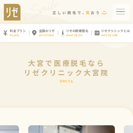
料金プラン
全国のリゼ
リゼの医療脱毛
リゼクリニックとは
PLANS
LOCATIONS
WHAT WE DO
WHO WE ARE
大宮で医療脱毛なら
リゼクリニック大宮院
O
M
I
Y
A