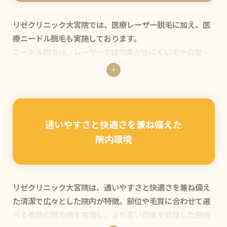
リゼクリニック大宮院では、医療レーザー脱毛に加え、医
療ニードル脱毛も実施しております。
ニードル脱毛は、レーザーでは効果が出にくい毛や白髪・
産毛にも施術できる方法です。極細の針で毛穴に直接アプ
ローチするため、目の近くやほくろ上、日焼け肌なども安
全に処理可能。毛1本ずつ処理するため、その場で脱毛が完
了し、レーザー脱毛との組み合わせで、より理想の仕上が
りに近づけます。
通いやすさと快適さを兼ね備えた
大切な予定前でも自信を持ってオシャレを楽しめる、医療
院内環境
脱毛の仕上げに最適な施術です。
リゼクリニック大宮院は、通いやすさと快適さを兼ね備え
た清潔で広々とした院内が特徴。部位や毛質に合わせて選
べる複数の脱毛機を完備し、より高い効果を目指した施術