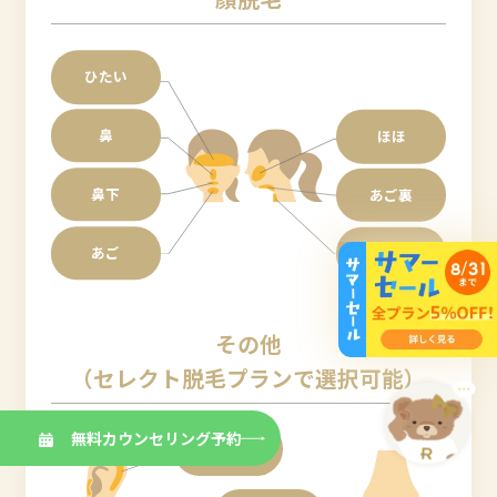
ひたい
鼻
ほほ
鼻下
あご裏
あご
首
その他
（セレクト脱毛プランで選択可能）
無料カウンセリング予約
耳毛