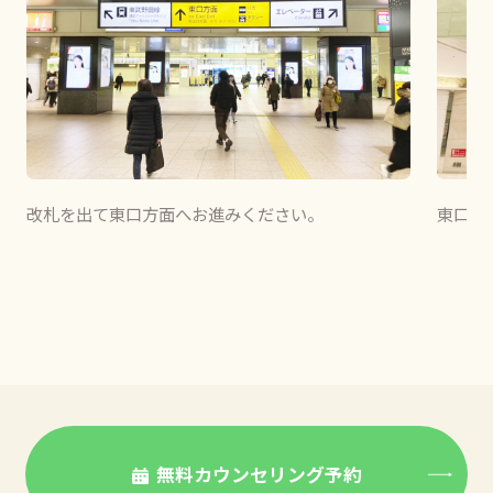
改札を出て東口方面へお進みください。
東口（
無料カウンセリング予約