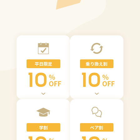
平日限定
乗り換え割
10
10
%
%
OFF
OFF
学割
ペア割