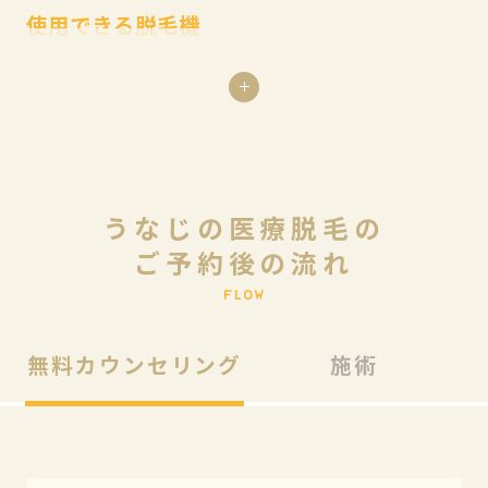
使用できる脱毛機
医療脱毛は特別な認可が必要な医療機器を使用し高い効果
を提供できるため短期間で脱毛が完了しますが、エステサ
ロンでは特別な認可の必要のない光脱毛器を使用しており
ます。中には市販の家庭用脱毛機レベルの照射パワーしか
う
な
じ
の
医
療
脱
毛
の
ない脱毛機を使用するサロンも存在するため効果を得られ
ご
予
約
後
の
流
れ
ず回数が増え、最終的に費用が高額になる場合がありま
す。
F
L
O
W
無料カウンセリング
施術
痛みへの対応
医療脱毛では麻酔の使用により効果を担保しながら痛みを
軽減することができますが、エステ脱毛ではパワーを下げ