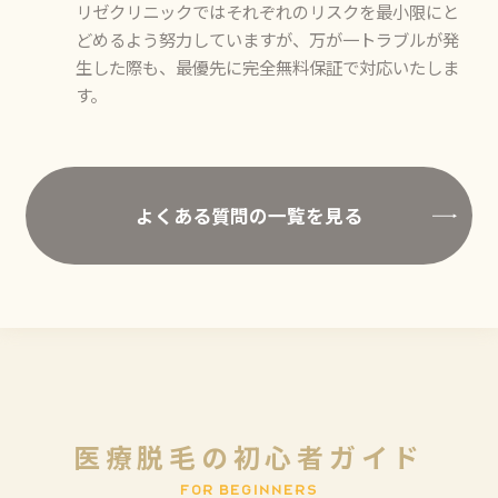
リゼクリニックではそれぞれのリスクを最小限にと
どめるよう努力していますが、万が一トラブルが発
生した際も、最優先に完全無料保証で対応いたしま
す。
よくある質問の一覧を見る
医
療
脱
毛
の
初
心
者
ガ
イ
ド
F
O
R
B
E
G
I
N
N
E
R
S