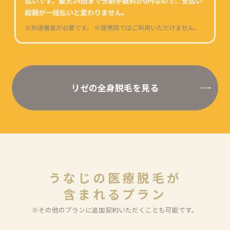
リゼの全身脱毛を見る
う
な
じ
の
医
療
脱
毛
が
含
ま
れ
る
プ
ラ
ン
※その他のプランに追加契約いただくことも可能です。