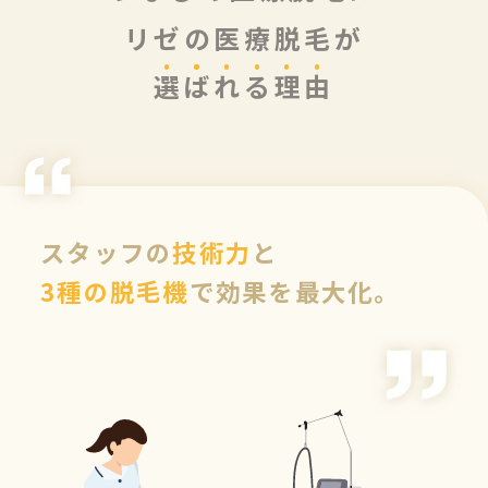
リゼの医療脱毛が
選
ば
れ
る
理
由
スタッフの
技術力
と
3種の脱毛機
で効果を最大化。