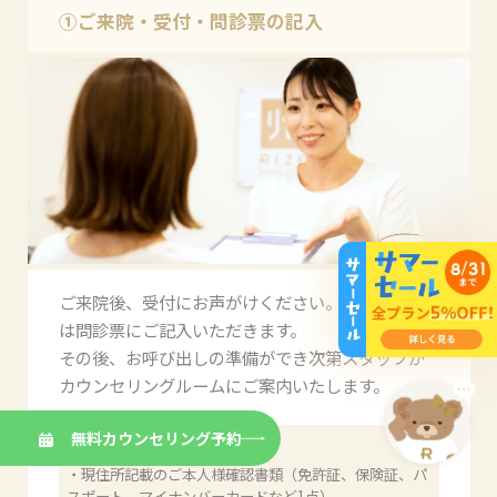
て対応する必要があるためその分効果も低下する場合があ
①ご来院・受付・問診票の記入
ります。
肌トラブルへの対応
施術後の赤みや毛嚢炎（毛包炎）、増毛化・硬毛化や火傷
など、脱毛行為にはリスクを伴います。万が一の肌トラブ
ルの際も医療脱毛の場合は医師が駐在しているため、迅速
な対応が可能です。エステ脱毛では店舗内で対応できず別
ご来院後、受付にお声がけください。初回受付時
途クリニックへ受診が必要になります。迅速に正しい処置
は問診票にご記入いただきます。
を行えない場合、傷跡や色素沈着などの恐れもあるため注
その後、お呼び出しの準備ができ次第スタッフが
カウンセリングルームにご案内いたします。
意が必要です。
無料カウンセリング予約
【必要なもの】
・現住所記載のご本人様確認書類（免許証、保険証、パ
美容脱毛
医療脱毛
スポート、マイナンバーカードなど1点）