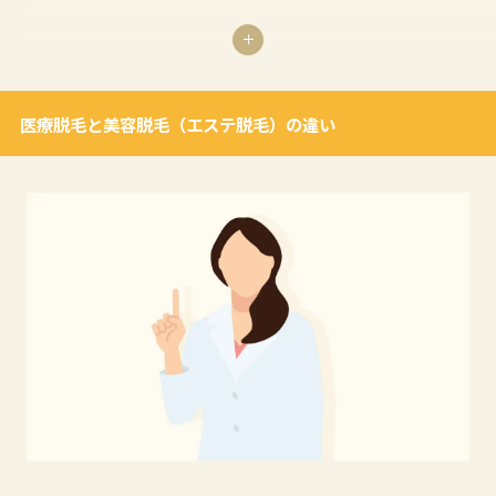
医療脱毛とは、クリニック・スタッフ・脱毛機のすべてに
おいてさまざまな厳しい基準をクリアし行政の許可を得た
医療機関として、医療従事者のみが脱毛サービスを提供で
医療脱毛と美容脱毛（エステ脱毛）の違い
きる医療行為です。
医療脱毛は毛の黒い色素に反応するレーザーを毛周期に合
わせて複数回照射し、毛を生やす機能を持つ細胞を破壊す
ることで永久脱毛を実現する手段です。
肌に刺激を与えるため少なからず痛みや肌トラブルのリス
クを伴いますが、医療脱毛の場合は医師が駐在しているた
め万が一の際も迅速に診察や処置を行うことが可能です。