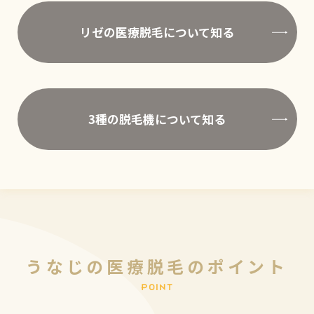
リゼの医療脱毛について知る
3種の脱毛機について知る
う
な
じ
の
医
療
脱
毛
の
ポ
イ
ン
ト
P
O
I
N
T