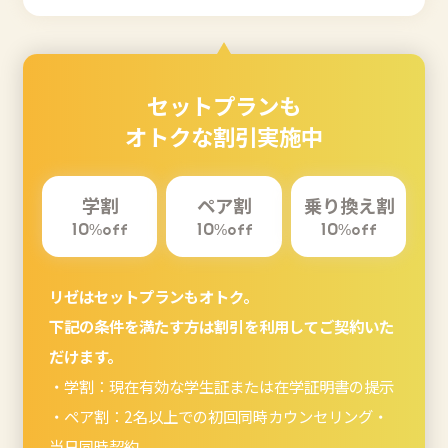
セットプランも
オトクな割引実施中
学割
ペア割
乗り換え割
10
%off
10
%off
10
%off
リゼはセットプランもオトク。
下記の条件を満たす方は割引を利用してご契約いた
だけます。
・学割：現在有効な学生証または在学証明書の提示
・ペア割：2名以上での初回同時カウンセリング・
当日同時契約