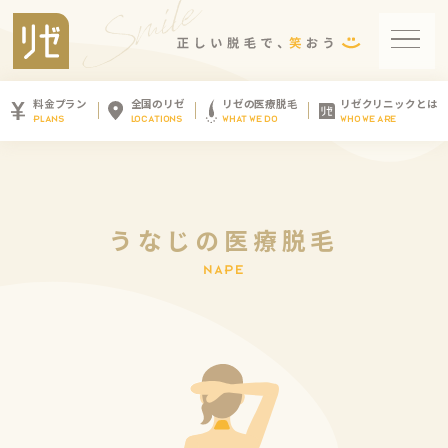
料金プラン
全国のリゼ
リゼの医療脱毛
リゼクリニックとは
PLANS
LOCATIONS
WHAT WE DO
WHO WE ARE
う
な
じ
の
医
療
脱
毛
N
A
P
E