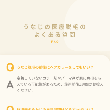
う
な
じ
の
医
療
脱
毛
の
よ
く
あ
る
質
問
F
A
Q
Q
うなじ脱毛の前後にヘアカラーをしてもいい？
定着していないカラー剤やパーマ剤が肌に負担を与
A
えている可能性があるため、施術前後1週間はお控え
ください。
施術前のうなじの自己処理はどうすればいい？