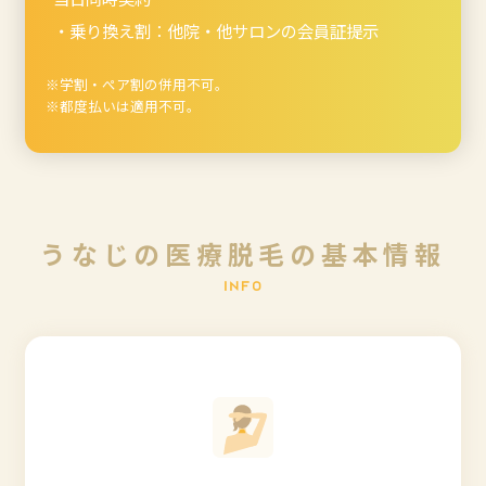
・乗り換え割：他院・他サロンの会員証提示
※学割・ぺア割の併用不可。
※都度払いは適用不可。
う
な
じ
の
医
療
脱
毛
の
基
本
情
報
I
N
F
O