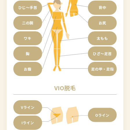
ひじ〜手首
背中
二の腕
お尻
ワキ
太もも
胸
ひざ〜足首
お腹
足の甲・足指
VIO脱毛
Vライン
Oライン
Iライン