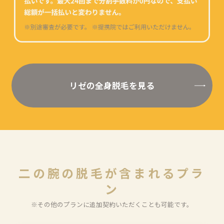
リゼの全身脱毛を見る
二
の
腕
の
脱
毛
が
含
ま
れ
る
プ
ラ
ン
※その他のプランに追加契約いただくことも可能です。