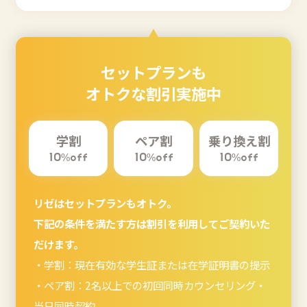
セットプランも
オトクな割引実施中
学割
ペア割
乗り換え割
10
%off
10
%off
10
%off
リゼはセットプランもオトク。
下記の条件を満たす方は割引を利用してご契約いた
だけます。
・学割：現在有効な学生証または在学証明書の提示
・ペア割：2名以上での初回同時カウンセリング・
当日同時契約