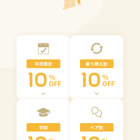
平日限定
乗り換え割
10
10
%
%
OFF
OFF
学割
ペア割