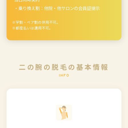
・乗り換え割：他院・他サロンの会員証提示
※学割・ぺア割の併用不可。
※都度払いは適用不可。
二
の
腕
の
脱
毛
の
基
本
情
報
I
N
F
O