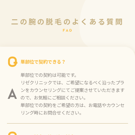
二
の
腕
の
脱
毛
の
よ
く
あ
る
質
問
F
A
Q
Q
単部位で契約できる？
単部位での契約は可能です。
リゼクリニックでは、ご希望になるべく沿ったプラ
ンをカウンセリングにてご提案させていただきます
A
ので、お気軽にご相談ください。
単部位での契約をご希望の方は、お電話やカウンセ
リング時にお問合せください。