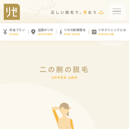
料金プラン
全国のリゼ
リゼの医療脱毛
リゼクリニックとは
PLANS
LOCATIONS
WHAT WE DO
WHO WE ARE
二
の
腕
の
脱
毛
U
P
P
E
R
A
R
M