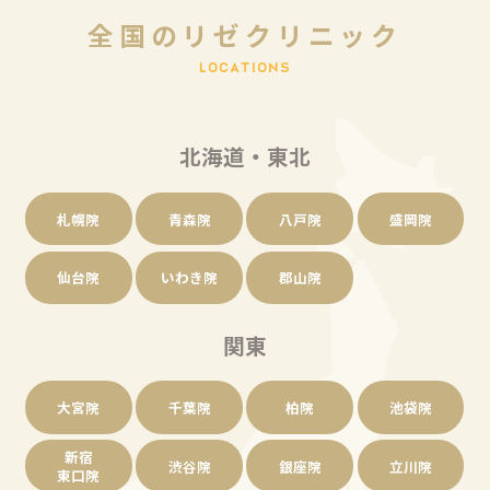
全
国
の
リ
ゼ
ク
リ
ニ
ッ
ク
L
O
C
A
T
I
O
N
S
北海道・東北
札幌院
青森院
八戸院
盛岡院
仙台院
いわき院
郡山院
関東
大宮院
千葉院
柏院
池袋院
新宿
渋谷院
銀座院
立川院
東口院