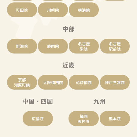
町田院
川崎院
横浜院
中部
名古屋
名古屋
新潟院
静岡院
栄院
駅前院
近畿
京都
大阪梅田院
心斎橋院
神戸三宮院
河原町院
中国・四国
九州
福岡
広島院
熊本院
天神院