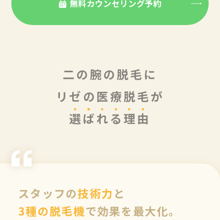
無料カウンセリング予約
二の腕の脱毛に
リゼの医療脱毛が
選
ば
れ
る
理
由
スタッフの
技術力
と
3種の脱毛機
で効果を最大化。