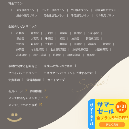
料金プラン
全身脱毛プラン
セレクト脱毛プラン
VIO脱毛プラン
顔全体脱毛プラン
腕全体脱毛プラン
足全体脱毛プラン
手足脱毛プラン
ワキ脱毛プラン
全国のリゼクリニック
札幌院
青森院
八戸院
盛岡院
仙台院
いわき院
郡山院
大宮院
千葉院
柏院
池袋院
新宿東口院
渋谷院
銀座院
立川院
町田院
川崎院
横浜院
新潟院
静岡院
名古屋栄院
名古屋駅前院
京都河原町院
大阪梅田院
心斎橋院
神戸三宮院
広島院
福岡天神院
熊本院
取材に関するお問合せ
未成年の方へのご案内
プライバシーポリシー
カスタマーハラスメントに対する方針
免責事項
運営者情報
サイトマップ
会員ページ
採用情報
メンズ脱毛ならメンズリゼ
メンズリゼのヒゲ脱毛