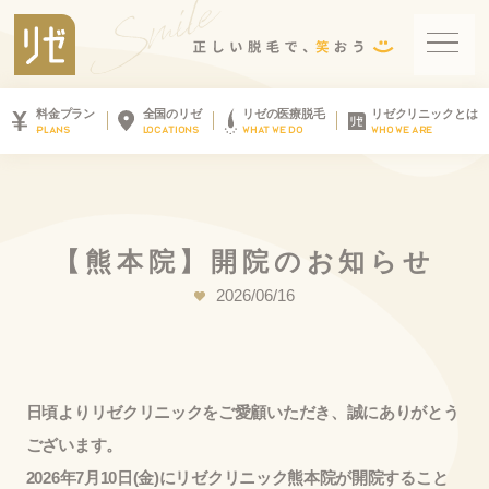
料金プラン
全国のリゼ
リゼの医療脱毛
リゼクリニックとは
PLANS
LOCATIONS
WHAT WE DO
WHO WE ARE
【
熊
本
院
】
開
院
の
お
知
ら
せ
2026/06/16
日頃よりリゼクリニックをご愛顧いただき、誠にありがとう
ございます。
2026年7月10日(金)にリゼクリニック熊本院が開院すること