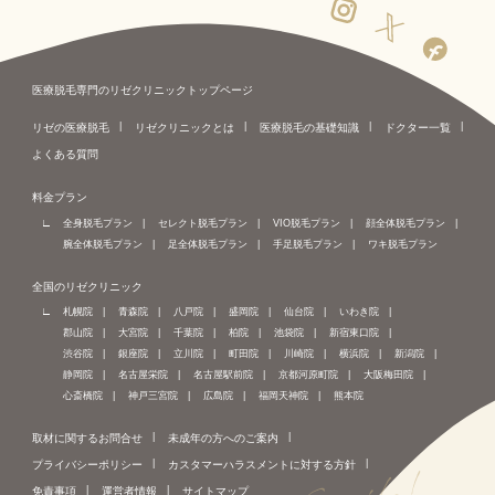
医療脱毛専門のリゼクリニックトップページ
リゼの医療脱毛
リゼクリニックとは
医療脱毛の基礎知識
ドクター一覧
よくある質問
料金プラン
全身脱毛プラン
セレクト脱毛プラン
VIO脱毛プラン
顔全体脱毛プラン
腕全体脱毛プラン
足全体脱毛プラン
手足脱毛プラン
ワキ脱毛プラン
全国のリゼクリニック
札幌院
青森院
八戸院
盛岡院
仙台院
いわき院
郡山院
大宮院
千葉院
柏院
池袋院
新宿東口院
渋谷院
銀座院
立川院
町田院
川崎院
横浜院
新潟院
静岡院
名古屋栄院
名古屋駅前院
京都河原町院
大阪梅田院
心斎橋院
神戸三宮院
広島院
福岡天神院
熊本院
取材に関するお問合せ
未成年の方へのご案内
プライバシーポリシー
カスタマーハラスメントに対する方針
免責事項
運営者情報
サイトマップ