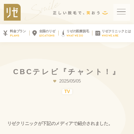
料金プラン
全国のリゼ
リゼの医療脱毛
リゼクリニックとは
PLANS
LOCATIONS
WHAT WE DO
WHO WE ARE
C
B
C
テ
レ
ビ
『
チ
ャ
ン
ト
！
』
2025/05/05
TV
リゼクリニックが下記のメディアで紹介されました。