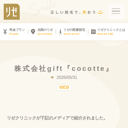
料金プラン
全国のリゼ
リゼの医療脱毛
リゼクリニックとは
PLANS
LOCATIONS
WHAT WE DO
WHO WE ARE
株
式
会
社
g
i
f
t
『
c
o
c
o
t
t
e
』
2026/05/31
WEB
リゼクリニックが下記のメディアで紹介されました。