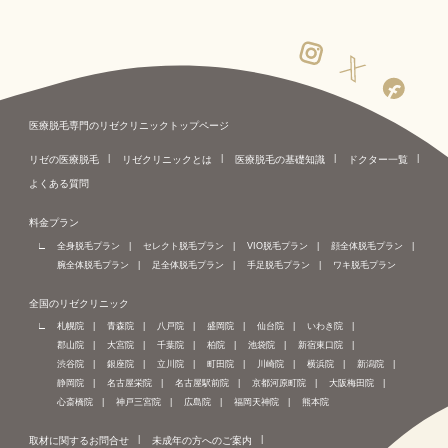
医療脱毛専門のリゼクリニックトップページ
リゼの医療脱毛
リゼクリニックとは
医療脱毛の基礎知識
ドクター一覧
よくある質問
料金プラン
全身脱毛プラン
セレクト脱毛プラン
VIO脱毛プラン
顔全体脱毛プラン
腕全体脱毛プラン
足全体脱毛プラン
手足脱毛プラン
ワキ脱毛プラン
全国のリゼクリニック
札幌院
青森院
八戸院
盛岡院
仙台院
いわき院
郡山院
大宮院
千葉院
柏院
池袋院
新宿東口院
渋谷院
銀座院
立川院
町田院
川崎院
横浜院
新潟院
静岡院
名古屋栄院
名古屋駅前院
京都河原町院
大阪梅田院
心斎橋院
神戸三宮院
広島院
福岡天神院
熊本院
取材に関するお問合せ
未成年の方へのご案内