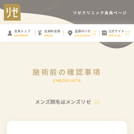
会員トップ
会員料金表
全国のリゼ
公式サイト
MEMBERS
PRICE
LOCATIONS
OFFICIAL
施
術
前
の
確
認
事
項
C
H
E
C
K
L
I
S
T
S
メンズ脱毛はメンズリゼ