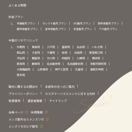
よくある質問
料金プラン
全身脱毛プラン
セレクト脱毛プラン
VIO脱毛プラン
顔全体脱毛プラン
腕全体脱毛プラン
足全体脱毛プラン
手足脱毛プラン
ワキ脱毛プラン
全国のリゼクリニック
札幌院
青森院
八戸院
盛岡院
仙台院
いわき院
郡山院
大宮院
千葉院
柏院
池袋院
新宿東口院
渋谷院
銀座院
立川院
町田院
川崎院
横浜院
新潟院
静岡院
名古屋栄院
名古屋駅前院
京都河原町院
大阪梅田院
心斎橋院
神戸三宮院
広島院
福岡天神院
熊本院
取材に関するお問合せ
未成年の方へのご案内
プライバシーポリシー
カスタマーハラスメントに対する方針
免責事項
運営者情報
サイトマップ
会員ページ
採用情報
メンズ脱毛ならメンズリゼ
メンズリゼのヒゲ脱毛