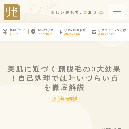
料金プラン
全国のリゼ
リゼの医療脱毛
リゼクリニックとは
PLANS
LOCATIONS
WHAT WE DO
WHO WE ARE
美
肌
に
近
づ
く
顔
脱
毛
の
3
大
効
果
！
自
己
処
理
で
は
叶
い
づ
ら
い
点
を
徹
底
解
説
脱毛基礎知識