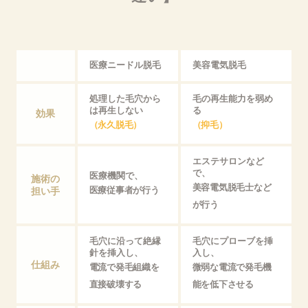
医療ニードル脱毛
美容電気脱毛
処理した毛穴から
毛の再生能力を弱め
は再生しない
る
効果
（永久脱毛）
（抑毛）
エステサロンなど
で、
医療機関で、
施術の
美容電気脱毛士など
担い手
医療従事者が行う
が行う
毛穴に沿って絶縁
毛穴にプローブを挿
針を挿入し、
入し、
仕組み
電流で発毛組織を
微弱な電流で発毛機
直接破壊する
能を低下させる