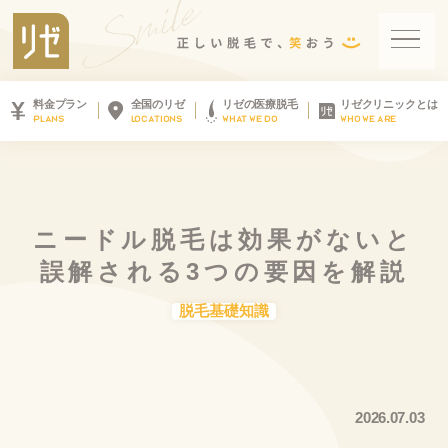
料金プラン
全国のリゼ
リゼの医療脱毛
リゼクリニックとは
PLANS
LOCATIONS
WHAT WE DO
WHO WE ARE
ニ
ー
ド
ル
脱
毛
は
効
果
が
な
い
と
誤
解
さ
れ
る
3
つ
の
要
因
を
解
説
脱毛基礎知識
2026.07.03