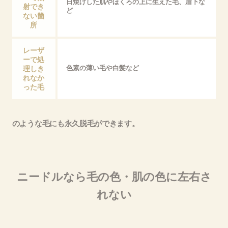
日焼けした肌やほくろの上に生えた毛、眉下な
射でき
ど
ない箇
所
レーザ
ーで処
理しき
色素の薄い毛や白髪など
れなか
った毛
のような毛にも永久脱毛ができます。
ニードルなら毛の色・肌の色に左右さ
れない