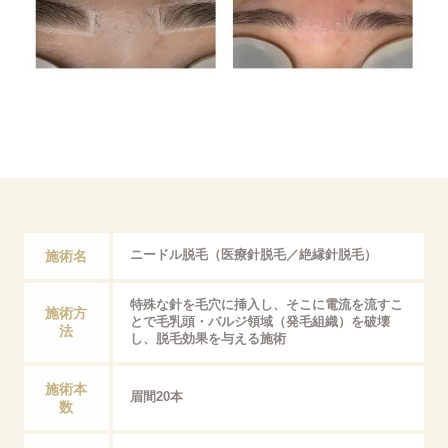
施術名
ニードル脱毛（医療針脱毛／絶縁針脱毛）
特殊な針を毛穴に挿入し、そこに電流を流すこ
施術方
とで毛乳頭・バルジ領域（発毛組織）を破壊
法
し、脱毛効果を与える施術
施術本
眉間20本
数